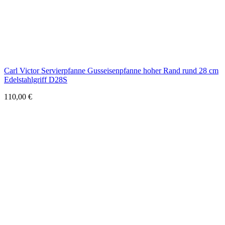
Carl Victor Servierpfanne Gusseisenpfanne hoher Rand rund 28 cm
Edelstahlgriff D28S
110,00
€