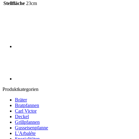
Stellfläche
23cm
Produktkategorien
Bräter
Bratpfannen
Carl Victor
Deckel
Grillpfannen
Gusseisenpfanne
L'Arbaléte
Spezialitäten