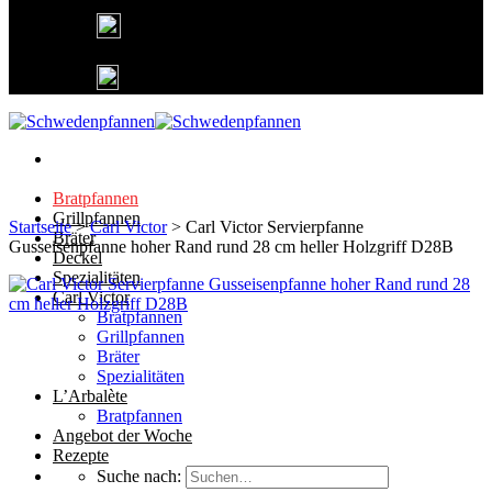
Deutschlandweit kostenfreier Versand
Lieferung in 1-3 Tagen
25 Jahre Gusseisen Garantie
Bratpfannen
Grillpfannen
Startseite
>
Carl Victor
>
Carl Victor Servierpfanne
Bräter
Gusseisenpfanne hoher Rand rund 28 cm heller Holzgriff D28B
Deckel
Spezialitäten
Carl Victor
Bratpfannen
Grillpfannen
Bräter
Spezialitäten
L’Arbalète
Bratpfannen
Angebot der Woche
Rezepte
Suche nach: