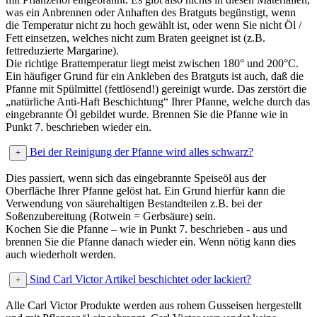
was ein Anbrennen oder Anhaften des Bratguts begünstigt, wenn
die Temperatur nicht zu hoch gewählt ist, oder wenn Sie nicht Öl /
Fett einsetzen, welches nicht zum Braten geeignet ist (z.B.
fettreduzierte Margarine).
Die richtige Brattemperatur liegt meist zwischen 180° und 200°C.
Ein häufiger Grund für ein Ankleben des Bratguts ist auch, daß die
Pfanne mit Spülmittel (fettlösend!) gereinigt wurde. Das zerstört die
„natürliche Anti-Haft Beschichtung“ Ihrer Pfanne, welche durch das
eingebrannte Öl gebildet wurde. Brennen Sie die Pfanne wie in
Punkt 7. beschrieben wieder ein.
Bei der Reinigung der Pfanne wird alles schwarz?
Dies passiert, wenn sich das eingebrannte Speiseöl aus der
Oberfläche Ihrer Pfanne gelöst hat. Ein Grund hierfür kann die
Verwendung von säurehaltigen Bestandteilen z.B. bei der
Soßenzubereitung (Rotwein = Gerbsäure) sein.
Kochen Sie die Pfanne – wie in Punkt 7. beschrieben - aus und
brennen Sie die Pfanne danach wieder ein. Wenn nötig kann dies
auch wiederholt werden.
Sind Carl Victor Artikel beschichtet oder lackiert?
Alle Carl Victor Produkte werden aus rohem Gusseisen hergestellt