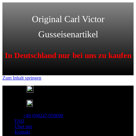
Original Carl Victor
Gusseisenartikel
In Deutschland nur bei uns zu kaufen
Zum Inhalt springen
Deutschlandweit kostenfreier Versand
Lieferung in 1-3 Tagen
25 Jahre Gusseisen Garantie
Tel:
+49 (0)8247-959699
FAQ
Über uns
Kontakt