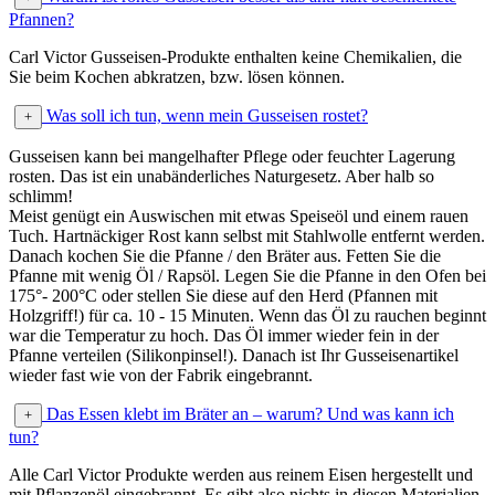
Pfannen?
Carl Victor Gusseisen-Produkte enthalten keine Chemikalien, die
Sie beim Kochen abkratzen, bzw. lösen können.
Was soll ich tun, wenn mein Gusseisen rostet?
Gusseisen kann bei mangelhafter Pflege oder feuchter Lagerung
rosten. Das ist ein unabänderliches Naturgesetz. Aber halb so
schlimm!
Meist genügt ein Auswischen mit etwas Speiseöl und einem rauen
Tuch. Hartnäckiger Rost kann selbst mit Stahlwolle entfernt werden.
Danach kochen Sie die Pfanne / den Bräter aus. Fetten Sie die
Pfanne mit wenig Öl / Rapsöl. Legen Sie die Pfanne in den Ofen bei
175°- 200°C oder stellen Sie diese auf den Herd (Pfannen mit
Holzgriff!) für ca. 10 - 15 Minuten. Wenn das Öl zu rauchen beginnt
war die Temperatur zu hoch. Das Öl immer wieder fein in der
Pfanne verteilen (Silikonpinsel!). Danach ist Ihr Gusseisenartikel
wieder fast wie von der Fabrik eingebrannt.
Das Essen klebt im Bräter an – warum? Und was kann ich
tun?
Alle Carl Victor Produkte werden aus reinem Eisen hergestellt und
mit Pflanzenöl eingebrannt. Es gibt also nichts in diesen Materialien,