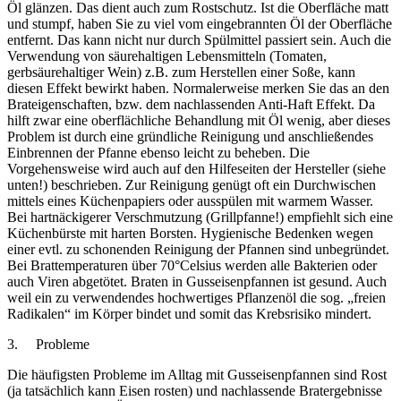
Öl glänzen. Das dient auch zum Rostschutz. Ist die Oberfläche matt
und stumpf, haben Sie zu viel vom eingebrannten Öl der Oberfläche
entfernt. Das kann nicht nur durch Spülmittel passiert sein. Auch die
Verwendung von säurehaltigen Lebensmitteln (Tomaten,
gerbsäurehaltiger Wein) z.B. zum Herstellen einer Soße, kann
diesen Effekt bewirkt haben. Normalerweise merken Sie das an den
Brateigenschaften, bzw. dem nachlassenden Anti-Haft Effekt. Da
hilft zwar eine oberflächliche Behandlung mit Öl wenig, aber dieses
Problem ist durch eine gründliche Reinigung und anschließendes
Einbrennen der Pfanne ebenso leicht zu beheben. Die
Vorgehensweise wird auch auf den Hilfeseiten der Hersteller (siehe
unten!) beschrieben. Zur Reinigung genügt oft ein Durchwischen
mittels eines Küchenpapiers oder ausspülen mit warmem Wasser.
Bei hartnäckigerer Verschmutzung (Grillpfanne!) empfiehlt sich eine
Küchenbürste mit harten Borsten. Hygienische Bedenken wegen
einer evtl. zu schonenden Reinigung der Pfannen sind unbegründet.
Bei Brattemperaturen über 70°Celsius werden alle Bakterien oder
auch Viren abgetötet. Braten in Gusseisenpfannen ist gesund. Auch
weil ein zu verwendendes hochwertiges Pflanzenöl die sog. „freien
Radikalen“ im Körper bindet und somit das Krebsrisiko mindert.
3. Probleme
Die häufigsten Probleme im Alltag mit Gusseisenpfannen sind Rost
(ja tatsächlich kann Eisen rosten) und nachlassende Bratergebnisse