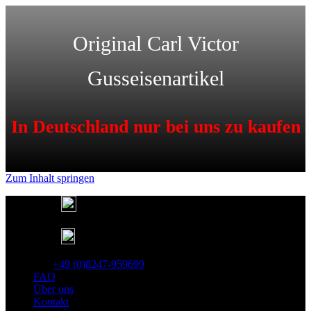
Original Carl Victor
Gusseisenartikel
In Deutschland nur bei uns zu kaufen
Zum Inhalt springen
Deutschlandweit kostenfreier Versand
Lieferung in 1-3 Tagen
25 Jahre Gusseisen Garantie
Tel:
+49 (0)8247-959699
FAQ
Über uns
Kontakt