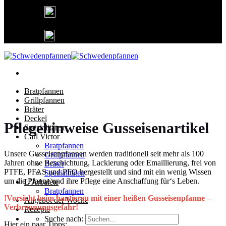
Deutschlandweit kostenfreier Versand
Lieferung in 1-3 Tagen
25 Jahre Gusseisen Garantie
Bratpfannen
Grillpfannen
Bräter
Deckel
Pflegehinweise Gusseisenartikel
Spezialitäten
Carl Victor
Bratpfannen
Unsere Gusseisenpfannen werden traditionell seit mehr als 100
Grillpfannen
Jahren ohne Beschichtung, Lackierung oder Emaillierung, frei von
Bräter
PTFE, PFAS und PFO hergestellt und sind mit ein wenig Wissen
Spezialitäten
um die Pfanne und ihre Pflege eine Anschaffung für‘s Leben.
L’Arbalète
Bratpfannen
!Vorsicht beim hantieren mit einer heißen Gusseisenpfanne –
Angebot der Woche
Verbrennungsgefahr!
Rezepte
Suche nach:
Hier ein paar Tipps: