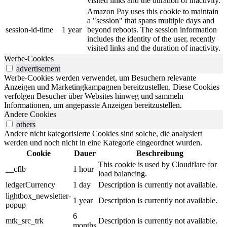
visited links and the duration of inactivity.
Amazon Pay uses this cookie to maintain
a "session" that spans multiple days and
session-id-time
1 year
beyond reboots. The session information
includes the identity of the user, recently
visited links and the duration of inactivity.
Werbe-Cookies
advertisement
Werbe-Cookies werden verwendet, um Besuchern relevante
Anzeigen und Marketingkampagnen bereitzustellen. Diese Cookies
verfolgen Besucher über Websites hinweg und sammeln
Informationen, um angepasste Anzeigen bereitzustellen.
Andere Cookies
others
Andere nicht kategorisierte Cookies sind solche, die analysiert
werden und noch nicht in eine Kategorie eingeordnet wurden.
Cookie
Dauer
Beschreibung
This cookie is used by Cloudflare for
__cflb
1 hour
load balancing.
ledgerCurrency
1 day
Description is currently not available.
lightbox_newsletter-
1 year
Description is currently not available.
popup
6
mtk_src_trk
Description is currently not available.
months