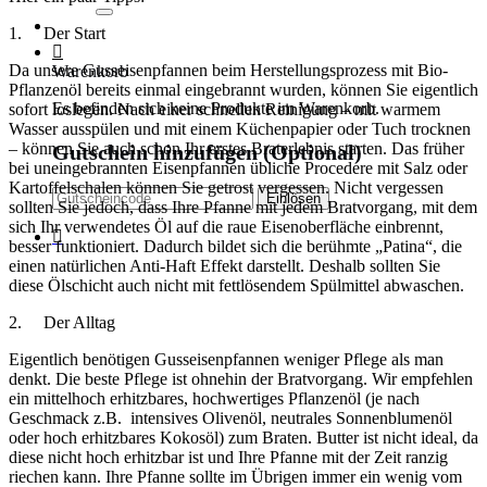
1. Der Start
Da unsere Gusseisenpfannen beim Herstellungsprozess mit Bio-
Warenkorb
Pflanzenöl bereits einmal eingebrannt wurden, können Sie eigentlich
Es befinden sich keine Produkte im Warenkorb.
sofort loslegen. Nach einer schnellen Reinigung – mit warmem
Wasser ausspülen und mit einem Küchenpapier oder Tuch trocknen
– können Sie auch schon Ihr erstes Braterlebnis starten. Das früher
Gutschein hinzufügen
(Optional)
bei uneingebrannten Eisenpfannen übliche Procedere mit Salz oder
Kartoffelschalen können Sie getrost vergessen. Nicht vergessen
sollten Sie jedoch, dass Ihre Pfanne mit jedem Bratvorgang, mit dem
sich Ihr verwendetes Öl auf die raue Eisenoberfläche einbrennt,
besser funktioniert. Dadurch bildet sich die berühmte „Patina“, die
einen natürlichen Anti-Haft Effekt darstellt. Deshalb sollten Sie
diese Ölschicht auch nicht mit fettlösendem Spülmittel abwaschen.
2. Der Alltag
Eigentlich benötigen Gusseisenpfannen weniger Pflege als man
denkt. Die beste Pflege ist ohnehin der Bratvorgang. Wir empfehlen
ein mittelhoch erhitzbares, hochwertiges Pflanzenöl (je nach
Geschmack z.B. intensives Olivenöl, neutrales Sonnenblumenöl
oder hoch erhitzbares Kokosöl) zum Braten. Butter ist nicht ideal, da
diese nicht hoch erhitzbar ist und Ihre Pfanne mit der Zeit ranzig
riechen kann. Ihre Pfanne sollte im Übrigen immer ein wenig vom