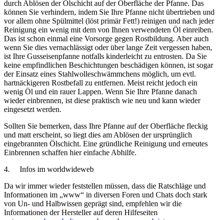
durch Ablösen der Ölschicht auf der Oberfläche der Pfanne. Das
können Sie verhindern, indem Sie Ihre Pfanne nicht übertrieben und
vor allem ohne Spülmittel (löst primär Fett!) reinigen und nach jeder
Reinigung ein wenig mit dem von Ihnen verwendeten Öl einreiben.
Das ist schon einmal eine Vorsorge gegen Rostbildung. Aber auch
wenn Sie dies vernachlässigt oder über lange Zeit vergessen haben,
ist Ihre Gusseisenpfanne notfalls kinderleicht zu entrosten. Da Sie
keine empfindlichen Beschichtungen beschädigen können, ist sogar
der Einsatz eines Stahlwolleschwämmchens möglich, um evtl.
hartnäckigeren Rostbefall zu entfernen. Meist reicht jedoch ein
wenig Öl und ein rauer Lappen. Wenn Sie Ihre Pfanne danach
wieder einbrennen, ist diese praktisch wie neu und kann wieder
eingesetzt werden.
Sollten Sie bemerken, dass Ihre Pfanne auf der Oberfläche fleckig
und matt erscheint, so liegt dies am Ablösen der ursprünglich
eingebrannten Ölschicht. Eine gründliche Reinigung und erneutes
Einbrennen schaffen hier einfache Abhilfe.
4. Infos im worldwideweb
Da wir immer wieder feststellen müssen, dass die Ratschläge und
Informationen im „www“ in diversen Foren und Chats doch stark
von Un- und Halbwissen geprägt sind, empfehlen wir die
Informationen der Hersteller auf deren Hilfeseiten