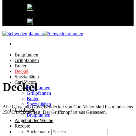
Deutschlandweit kostenfreier Versand
Lieferung in 1-3 Tagen
25 Jahre Gusseisen Garantie
Bratpfannen
Grillpfannen
Bräter
Deckel
Spezialitäten
Carl Victor
Deckel
Bratpfannen
Grillpfannen
Bräter
Spezialitäten
Alle Glas- und Gusseisendeckel von Carl Victor sind bis mindestens
L’Arbalète
250°C backofenfest. Der Griffknopf ist aus Gusseisen.
Bratpfannen
Angebot der Woche
Rezepte
Suche nach: