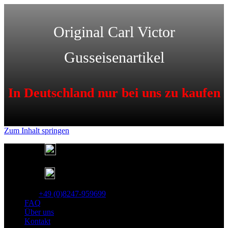
Original Carl Victor
Gusseisenartikel
In Deutschland nur bei uns zu kaufen
Zum Inhalt springen
Deutschlandweit kostenfreier Versand
Lieferung in 1-3 Tagen
25 Jahre Gusseisen Garantie
Tel:
+49 (0)8247-959699
FAQ
Über uns
Kontakt