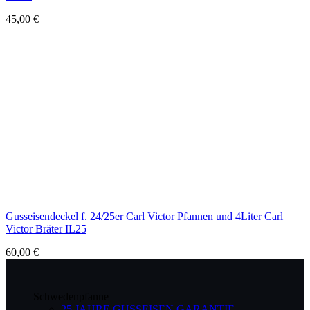
45,00
€
Gusseisendeckel f. 24/25er Carl Victor Pfannen und 4Liter Carl
Victor Bräter IL25
60,00
€
Schwedenpfanne
25 JAHRE GUSSEISEN GARANTIE