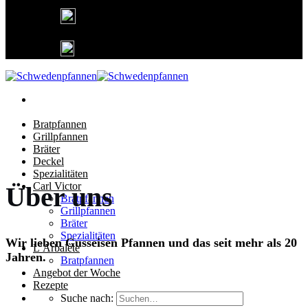
Deutschlandweit kostenfreier Versand
Lieferung in 1-3 Tagen
25 Jahre Gusseisen Garantie
Bratpfannen
Grillpfannen
Bräter
Deckel
Spezialitäten
Carl Victor
Über uns
Bratpfannen
Grillpfannen
Bräter
Spezialitäten
Wir lieben Gusseisen Pfannen und das seit mehr als 20
L’Arbalète
Jahren.
Bratpfannen
Angebot der Woche
Rezepte
Suche nach: