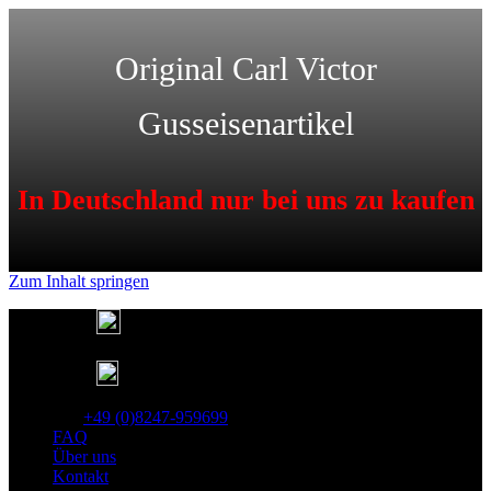
Original Carl Victor
Gusseisenartikel
In Deutschland nur bei uns zu kaufen
Zum Inhalt springen
Deutschlandweit kostenfreier Versand
Lieferung in 1-3 Tagen
25 Jahre Gusseisen Garantie
Tel:
+49 (0)8247-959699
FAQ
Über uns
Kontakt